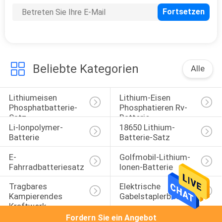
PRIVACY
POLICY
Beliebte Kategorien
Alle
Lithiumeisen 
Lithium-Eisen 
Phosphatbatterie-
Phosphatieren Rv-
Satz
Batterie
Li-Ionpolymer-
18650 Lithium-
Batterie
Batterie-Satz
E-
Golfmobil-Lithium-
Fahrradbatteriesatz
Ionen-Batterie
Tragbares 
Elektrische 
Kampierendes 
Gabelstaplerbatterie
Kraftwerk
Fordern Sie ein Angebot