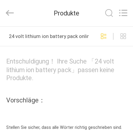
new
energy
technology
Produkte
co.,
ltd.
All
Rights
HAUS
Reserved.
Developed
24 volt lithium ion battery pack online manufacture
by
ECER
PRODUKTE
Entschuldigung！ Ihre Suche 「24 volt
ÜBER
lithium ion battery pack」passen keine
Produkte.
UNS
FABRIK-
Vorschläge：
AUSFLUG
QUALITÄTSKONTROLLE
Stellen Sie sicher, dass alle Wörter richtig geschrieben sind.