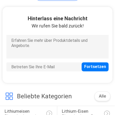
PRIVACY
14
Hinterlass eine Nachricht
POLICY
Wir rufen Sie bald zurück!
e-
Fahrradbatteriesatz
4
Golfmobil-Lithium-
Ionen-Batterie
Beliebte Kategorien
Alle
Lithiumeisen 
Lithium-Eisen 