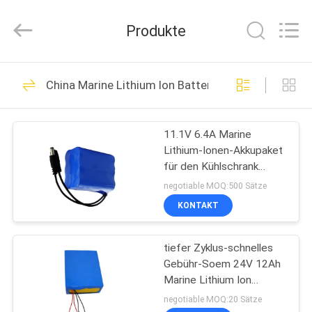
energy
technology
co.,
Produkte
ltd.
All
Rights
Reserved.
HAUS
Developed
31
by
China Marine Lithium Ion Battery
ECER
Lithiumeisen
PRODUKTE
Phosphatbatterie-
11.1V 6.4A Marine
Lithium-Ionen-Akkupaket
Satz
ÜBER
für den Kühlschrank
UNS
eines Elektroautos
negotiable MOQ:500 Sätze
KONTAKT
9
FABRIK-
Lithium-Eisen
tiefer Zyklus-schnelles
AUSFLUG
Gebühr-Soem 24V 12Ah
phosphatieren Rv-
Marine Lithium Ion
QUALITÄTSKONTROLLE
Battery 150W
negotiable MOQ:20 Sätze
Batterie