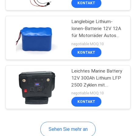
KONTAKT
TRETEN
Langlebige Lithium-
SIE
18
Ionen-Batterie 12V 12A
MIT
für Motorräder Autos
Li-Ionpolymer-
UNS
Busse und Lastwagen
negotiable MOQ:10
Batterie
IN
KONTAKT
VERBINDUNG
Leichtes Marine Battery
12V 300Ah Lithium LFP
FORDERN
2500 Zyklen mit
28
Wechselstrom-Ausgang
SIE
negotiable MOQ:10
18650 Lithium-
KONTAKT
EIN
ZITAT
Batterie-Satz
Sehen Sie mehr an
SITEMAP