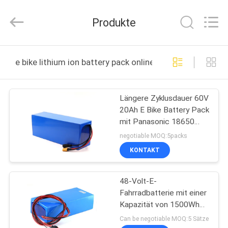
new
energy
technology
Produkte
co.,
ltd.
All
Rights
HAUS
Reserved.
Developed
e bike lithium ion battery pack online manufacture
by
ECER
PRODUKTE
Längere Zyklusdauer 60V
20Ah E Bike Battery Pack
ÜBER
mit Panasonic 18650
UNS
Zellen
negotiable MOQ:5packs
KONTAKT
FABRIK-
48-Volt-E-
AUSFLUG
Fahrradbatterie mit einer
Kapazität von 1500Wh
QUALITÄTSKONTROLLE
und stabilen
Can be negotiable MOQ:5 Sätze