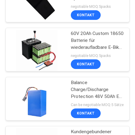
Kommunikationsgeräte
negotiable MOQ:5packs
KONTAKT
PRIVACY
POLICY
60V 20Ah Custom 18650
Batterie für
wiederaufladbare E-Bike
Batterie
negotiable MOQ:5packs
KONTAKT
Balance
Charge/Discharge
Protection 48V 50Ah E
Bike Batteriepaket für
Can be negotiable MOQ:5 Sätze
eine optimale Nutzung
KONTAKT
Kundengebundener