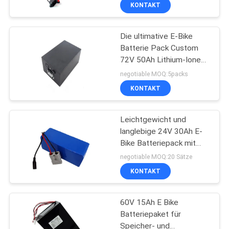
Entlademerkmalen
KONTAKT
TRETEN
Die ultimative E-Bike
SIE
Batterie Pack Custom
MIT
72V 50Ah Lithium-Ionen-
UNS
Batterie
negotiable MOQ:5packs
IN
KONTAKT
VERBINDUNG
Leichtgewicht und
langlebige 24V 30Ah E-
FORDERN
Bike Batteriepack mit
NMC-Zellen für Roller
SIE
negotiable MOQ:20 Sätze
KONTAKT
EIN
ZITAT
60V 15Ah E Bike
Batteriepaket für
SITEMAP
Speicher- und