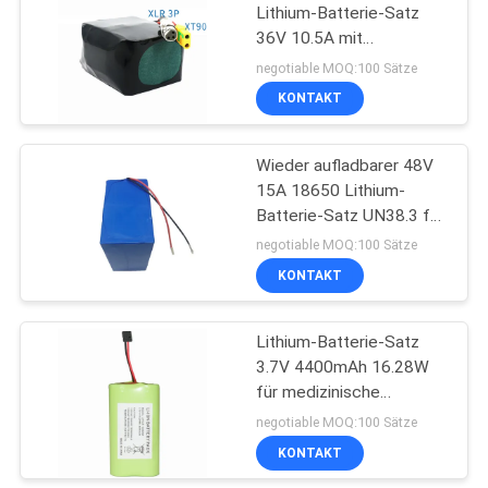
Lithium-Batterie-Satz
36V 10.5A mit
Einschließung IPX5
negotiable MOQ:100 Sätze
KONTAKT
Wieder aufladbarer 48V
15A 18650 Lithium-
Batterie-Satz UN38.3 für
e-Fahrrad
negotiable MOQ:100 Sätze
KONTAKT
Lithium-Batterie-Satz
3.7V 4400mAh 16.28W
für medizinische
Ausrüstung
negotiable MOQ:100 Sätze
KONTAKT