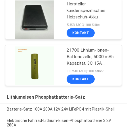
Hersteller
kundenspezifisches
Heizschuh-Akku
5V2A5000Ma Batterie
5USD MOQ:100 Stück
KONTAKT
21700 Lithium-Ionen-
Batteriezelle, 5000 mAh
Kapazität, 3C 15A
Entladungsrate.
11RMB MOQ:100 Stück
KONTAKT
Lithiumeisen Phosphatbatterie-Satz
Batterie-Satz 100A 200A 12V 24V LiFePO4 mit Plastik-Shell
Elektrische Fahrrad-Lithium-Eisen-Phosphatbatterie 3.2V
280A