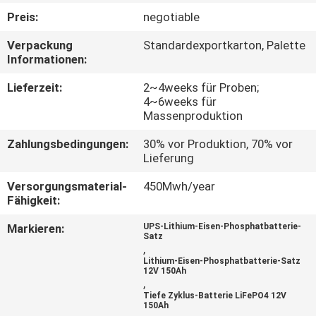
Preis:
negotiable
TRETEN
Verpackung
Standardexportkarton, Palette
SIE
Informationen:
MIT
Lieferzeit:
2~4weeks für Proben;
UNS
4~6weeks für
Massenproduktion
IN
Zahlungsbedingungen:
30% vor Produktion, 70% vor
VERBINDUNG
Lieferung
Versorgungsmaterial-
450Mwh/year
FORDERN
Fähigkeit:
SIE
Markieren:
UPS-Lithium-Eisen-Phosphatbatterie-
Satz
EIN
,
Lithium-Eisen-Phosphatbatterie-Satz
ZITAT
12V 150Ah
,
Tiefe Zyklus-Batterie LiFePO4 12V
150Ah
SITEMAP