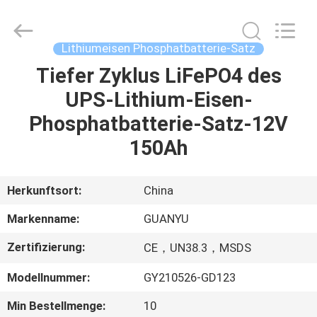
new
energy
technology
co.,
ltd.
Lithiumeisen Phosphatbatterie-Satz
All
Rights
Reserved.
Tiefer Zyklus LiFePO4 des
HAUS
Developed
by
UPS-Lithium-Eisen-
ECER
PRODUKTE
Phosphatbatterie-Satz-12V
150Ah
ÜBER
UNS
Herkunftsort:
China
Markenname:
GUANYU
FABRIK-
Zertifizierung:
CE，UN38.3，MSDS
AUSFLUG
Modellnummer:
GY210526-GD123
QUALITÄTSKONTROLLE
Min Bestellmenge:
10