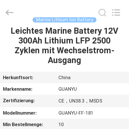
energy
technology
co.,
ltd.
All
Marine Lithium Ion Battery
Rights
Reserved.
Leichtes Marine Battery 12V
HAUS
Developed
by
ECER
300Ah Lithium LFP 2500
PRODUKTE
Zyklen mit Wechselstrom-
Ausgang
ÜBER
UNS
Herkunftsort:
China
Markenname:
GUANYU
FABRIK-
Zertifizierung:
CE，UN38.3，MSDS
AUSFLUG
Modellnummer:
GUANYU-FF-181
QUALITÄTSKONTROLLE
Min Bestellmenge:
10