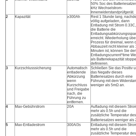
50% Soc des Batteriesatzes
kHz Wechselstrom-
Innenwiderstandprüfgerät.
2
Kapazität
≥300Ah
Rest 1 Stunde lang, nachd
völlig aufgeladen, dann
Entladung mit Strom 0.33C,
die Batterie die
Entladungsabkürzungsspa
erreicht. Wiederholung übe
Prozess für dreimal, wenn 
Abbauzeit nicht kleiner als
Minuten ist, können Sie de
Entladungscurrent*time Wer
als Batteriekapazität stopp
definieren.
3
Kurzschlusssicherung
Automatisch
Schließen Sie das Positiv 
entladende
das Negativ dieses
Abkürzung
Batteriesatzes durch eine
wenn
Führung mit dem Widersta
Kurzschluss
weniger als 5mΩ an.
und Freigabe
nach, die
Führung zu
entfernen.
4
Max-Gebührstrom
20A
Aufladung mit diesem Strom
mehr als 0.5h und die
zusätzliche Temperatur des
Batteriesatzes weniger als
5
Max-Entladestrom
300A/3s
Entladung mit diesem Strom
mehr als 0.5h und die
zusätzliche Temperatur des