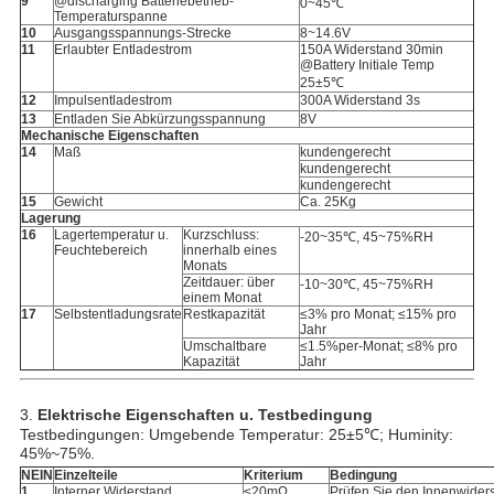
9
@discharging Batteriebetrieb-
0~45℃
Temperaturspanne
10
Ausgangsspannungs-Strecke
8~14.6V
11
Erlaubter Entladestrom
150A Widerstand 30min
@Battery Initiale Temp
25±5℃
12
Impulsentladestrom
300A Widerstand 3s
13
Entladen Sie Abkürzungsspannung
8V
Mechanische Eigenschaften
14
Maß
kundengerecht
kundengerecht
kundengerecht
15
Gewicht
Ca. 25Kg
Lagerung
16
Lagertemperatur u.
Kurzschluss:
-20~35℃, 45~75%RH
Feuchtebereich
innerhalb eines
Monats
Zeitdauer: über
-10~30℃, 45~75%RH
einem Monat
17
Selbstentladungsrate
Restkapazität
≤3% pro Monat; ≤15% pro
Jahr
Umschaltbare
≤1.5%per-Monat; ≤8% pro
Kapazität
Jahr
3.
Elektrische Eigenschaften u. Testbedingung
Testbedingungen: Umgebende Temperatur: 25±5℃; Huminity:
45%~75%.
NEIN
Einzelteile
Kriterium
Bedingung
1
Interner Widerstand
≤20mΩ
Prüfen Sie den Innenwider