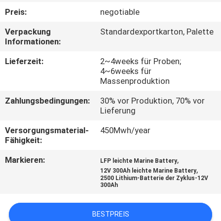
Preis:
negotiable
TRETEN
Verpackung
Standardexportkarton, Palette
SIE
Informationen:
MIT
Lieferzeit:
2~4weeks für Proben;
UNS
4~6weeks für
Massenproduktion
IN
Zahlungsbedingungen:
30% vor Produktion, 70% vor
VERBINDUNG
Lieferung
Versorgungsmaterial-
450Mwh/year
FORDERN
Fähigkeit:
SIE
Markieren:
,
LFP leichte Marine Battery
EIN
,
12V 300Ah leichte Marine Battery
2500 Lithium-Batterie der Zyklus-12V
ZITAT
300Ah
BESTPREIS
SITEMAP