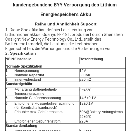
kundengebundene BYY Versorgung des Lithium-
Energiespeichers Akku
Reihe und Ähnlichkeit Supoort
1.
Diese Spezifikation definiert die Leistung von
Lithiumionenakkus. Guanyu FF-181, produziert durch Shenzhen
Coslight New Energy Technology Co., Ltd., stellt das
Batteriesatzmodell, die Leistung, die technischen
Eigenschaften, die Warnungen und die Vorkehrungen vor.
2.
Spezifikation
NEIN
Einzelteile
Beschreibung
Normale Spezifikation
1
Nennspannung
12V
2
Normale Kapazität
300Ah
3
Innenwiderstand
≤20mΩ
Standardgebühr
4
@charging Batteriebetrieb-
0~45℃
Temperaturspanne
5
Normale Gebührenspannung
14.6±0.1V
6
Empfohlene Flossgebührenspannung
12±0.1V
(für Bereitschaftsgebrauch)
7
Erlaubter max-Gebührenstrom
50A@Battery-Anfangstemp
25±5℃
8
Empfohlener Gebührenstrom
≤20A
Standardentladung