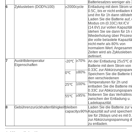
Batteriesatzes weniger als
6
Zyklusleben (DOD%100)
≥2000cycle
Entladung mit dem Strom v
0.5C, bis er nicht entladen
und ihn für 1h dann stillste
Laden Sie die Batterie auf, 
Modus cm (0.33C) fot /CV
(14.6V) zur vollen Kapazitä
stehen Sie sie dann für 1h st
Wiederholung über Prozess
die volle belastete Kapazität
nicht mehr als 80% von
normalem Wert. Angesamm
Zeiten wird als Zyklusleben
definiert.
7
Austrittstemperatur
≥70%
-20℃
An der Entladung 25±5℃ d
Eigenschaften
Batterie mit dem Strom von
0.33C zur Abkürzungsspan
≥80%
0℃
Speichern Sie die Batterie 
den verschiedenen
Temperaturen für 2h und
100%
25℃
entladen Sie die Batterie mi
0.33C zur Abkürzungsspan
Notieren Sie das Verhältnis
≥95%
55℃
zwischen der Entladung u.
Ladekapazität.
8
Gebührenzurückhaltenfähigkeit
bleiben
Laden Sie die Batterie zur 
capacity≥90%
Kapazität auf und speicher
sie für 28days und es mit 0
zur Abkürzungsspannung 
zu entladen.