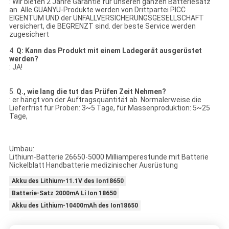
: Wir bieten 2 Jahre Garantie für unseren ganzen Batteriesatz
an. Alle GUANYU-Produkte werden von Drittpartei PICC
EIGENTUM UND der UNFALLVERSICHERUNGSGESELLSCHAFT
versichert, die BEGRENZT sind. der beste Service werden
zugesichert
4.
Q:
Kann das Produkt mit einem Ladegerät ausgerüstet
werden?
: JA!
5.
Q., wie lang die tut das Prüfen Zeit Nehmen?
: er hängt von der Auftragsquantität ab. Normalerweise die
Lieferfrist für Proben: 3~5 Tage, für Massenproduktion: 5~25
Tage,
Umbau:
Lithium-Batterie 26650-5000 Milliamperestunde mit Batterie
Nickelblatt Handbatterie medizinischer Ausrüstung
Akku des Lithium-11.1V des Ion18650
Batterie-Satz 2000mA Li Ion 18650
Akku des Lithium-10400mAh des Ion18650