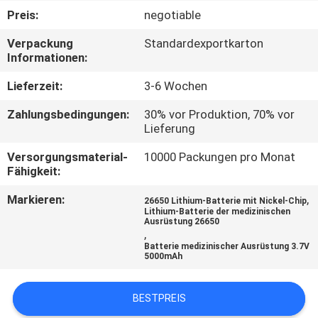
Preis:
negotiable
TRETEN
Verpackung
Standardexportkarton
SIE
Informationen:
MIT
Lieferzeit:
3-6 Wochen
UNS
Zahlungsbedingungen:
30% vor Produktion, 70% vor
IN
Lieferung
VERBINDUNG
Versorgungsmaterial-
10000 Packungen pro Monat
Fähigkeit:
FORDERN
Markieren:
,
26650 Lithium-Batterie mit Nickel-Chip
Lithium-Batterie der medizinischen
SIE
Ausrüstung 26650
,
EIN
Batterie medizinischer Ausrüstung 3.7V
5000mAh
ZITAT
BESTPREIS
SITEMAP