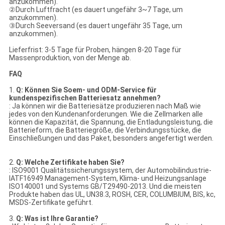
anzukommen).
②Durch Luftfracht (es dauert ungefähr 3~7 Tage, um
anzukommen).
③Durch Seeversand (es dauert ungefähr 35 Tage, um
anzukommen).
Lieferfrist: 3-5 Tage für Proben, hängen 8-20 Tage für
Massenproduktion, von der Menge ab.
FAQ
1.
Q: Können Sie Soem- und ODM-Service für
kundenspezifischen Batteriesatz annehmen?
: Ja können wir die Batteriesätze produzieren nach Maß wie
jedes von den Kundenanforderungen. Wie die Zellmarken alle
können die Kapazität, die Spannung, die Entladungsleistung, die
Batterieform, die Batteriegröße, die Verbindungsstücke, die
Einschließungen und das Paket, besonders angefertigt werden.
2.
Q: Welche Zertifikate haben Sie?
: ISO9001 Qualitätssicherungssystem, der Automobilindustrie-
IATF16949 Management-System, Klima- und Heizungsanlage
ISO140001 und Systems GB/T29490-2013. Und die meisten
Produkte haben das UL, UN38.3, ROSH, CER, COLUMBIUM, BIS, kc,
MSDS-Zertifikate geführt.
3.
Q: Was ist Ihre Garantie?