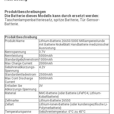
Produktbeschreibungen
Die Batterie dieses Modells kann durch ersetzt werden:
Taschenlampenbatteriesatz, spitze Batterie, Tür-Sensor-
Batterie.
Produktbeschreibung
Produkt-Name
Lithium-Batterie 26650-5000 Milliamperestunde
mit Batterie Nickelblatt Handbatterie medizinischer
Ausrüstung
Nennspannung
3.7V
Nennleistung
5000mAh
Standardgebührenstrom
1000mAh
Max Charge Current
2000mAh
Gebührenabkürzungs-
4.2V
Spannung
Standardentladestrom
2500mAh
Max Cont Discharge
5000mAh
Current
Entladen Sie
3V
Abkürzungs-Spannung
Material
NMC-Batterie (oder Batterie LiFePO4, Lithium-
Kobaltbatterie)
Zellmarke
Lithium-Batterie 26550
Zellart
Lithium-Ionen-Batterie (oder kundenspezifische Li-
Polymerbatterie)
Temperaturspanne
Gebührentemperatur: 0°C zu 45°C