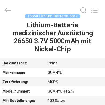
new
energy
technology
co.,
ltd.
18650 Lithium-Batterie-Satz
All
Rights
Reserved.
Lithium-Batterie
HAUS
Developed
by
medizinischer Ausrüstung
ECER
PRODUKTE
26650 3.7V 5000mAh mit
Nickel-Chip
ÜBER
UNS
Herkunftsort:
China
Markenname:
GUANYU
FABRIK-
Zertifizierung:
MSDS
AUSFLUG
Modellnummer:
GUANYU-FF247
QUALITÄTSKONTROLLE
Min Bestellmenge:
100 Sätze