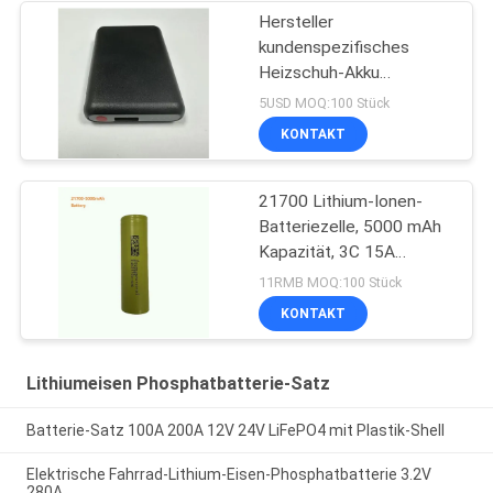
Hersteller
kundenspezifisches
Heizschuh-Akku
5V2A5000Ma Batterie
5USD MOQ:100 Stück
KONTAKT
21700 Lithium-Ionen-
Batteriezelle, 5000 mAh
Kapazität, 3C 15A
Entladungsrate.
11RMB MOQ:100 Stück
KONTAKT
Lithiumeisen Phosphatbatterie-Satz
Batterie-Satz 100A 200A 12V 24V LiFePO4 mit Plastik-Shell
Elektrische Fahrrad-Lithium-Eisen-Phosphatbatterie 3.2V
280A