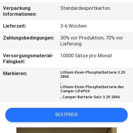
Verpackung
Standardexportkarton
TRETEN
Informationen:
SIE
Lieferzeit:
3-6 Wochen
MIT
Zahlungsbedingungen:
30% vor Produktion, 70% vor
UNS
Lieferung
IN
Versorgungsmaterial-
10000 Sätze pro Monat
Fähigkeit:
VERBINDUNG
Markieren:
Lithium-Eisen-Phosphatbatterie 3.2V
280A
FORDERN
,
Lithium-Eisen-Phosphatbatterie des
SIE
Camper-LiFePO4
,
Camper-Batterie-Satz 3.2V 280A
EIN
ZITAT
BESTPREIS
SITEMAP