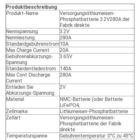
Produktbeschreibung
Produkt-Name
Versorgungslithiumeisen-
Phosphatbatterie 3.2V280A der
Fabrik direkte
Nennspannung
3.2V
Nennleistung
280A
Standardgebührenstrom
10A
Max Charge Current
20A
Gebührenabkürzungs-
3.65V
Spannung
Standardentladestrom
140A
Max Cont Discharge
280A
Current
Entladen Sie
2V
Abkürzungs-Spannung
Material
NMC-Batterie (oder Batterie
LiFePO4,
Zellmarke
Lithiumeisen-Phosphatbatterie
Zellart
Versorgungslithiumeisen-
Phosphatbatterie der Fabrik
direkte
Temperaturspanne
Gebührentemperatur: 0°C zu 45°C