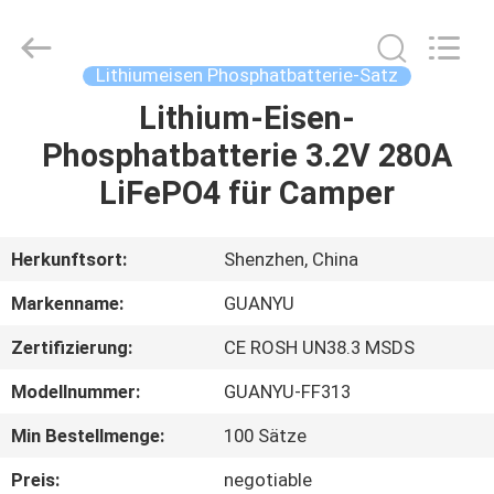
new
energy
technology
co.,
ltd.
Lithiumeisen Phosphatbatterie-Satz
All
Rights
Reserved.
Lithium-Eisen-
HAUS
Developed
by
Phosphatbatterie 3.2V 280A
ECER
PRODUKTE
LiFePO4 für Camper
ÜBER
Herkunftsort:
Shenzhen, China
UNS
Markenname:
GUANYU
Zertifizierung:
CE ROSH UN38.3 MSDS
FABRIK-
Modellnummer:
GUANYU-FF313
AUSFLUG
Min Bestellmenge:
100 Sätze
QUALITÄTSKONTROLLE
Preis:
negotiable