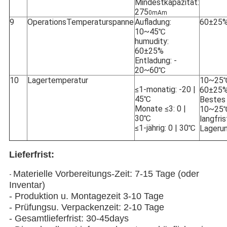
Mindestkapazität:
275
0mAm
9
OperationsTemperaturspanne
Aufladung:
60±25%
10~45℃
humudity:
60±25%
Entladung: -
20~60℃
10
Lagertemperatur
10~25
≤1-monatig: -20 |
60±25%
45℃
Bestes
Monate ≤3: 0 |
10~25℃
30℃
langfris
≤1-jährig: 0 | 30℃
Lageru
Lieferfrist:
Materielle Vorbereitungs-Zeit: 7-15 Tage (oder
-
Inventar)
- Produktion u. Montagezeit 3-10 Tage
- Prüfungsu. Verpackenzeit: 2-10 Tage
- Gesamtlieferfrist: 30-45days