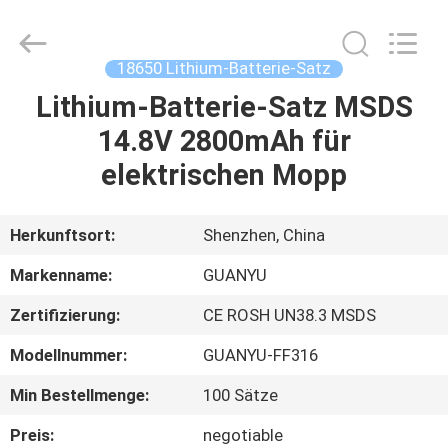
new
energy
technology
co.,
ltd.
18650 Lithium-Batterie-Satz
All
Rights
Reserved.
Lithium-Batterie-Satz MSDS
HAUS
Developed
by
14.8V 2800mAh für
ECER
PRODUKTE
elektrischen Mopp
ÜBER
Herkunftsort:
Shenzhen, China
UNS
Markenname:
GUANYU
Zertifizierung:
CE ROSH UN38.3 MSDS
FABRIK-
Modellnummer:
GUANYU-FF316
AUSFLUG
Min Bestellmenge:
100 Sätze
QUALITÄTSKONTROLLE
Preis:
negotiable