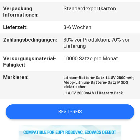
Verpackung
Standardexportkarton
TRETEN
Informationen:
SIE
Lieferzeit:
3-6 Wochen
MIT
Zahlungsbedingungen:
30% vor Produktion, 70% vor
UNS
Lieferung
IN
Versorgungsmaterial-
10000 Sätze pro Monat
Fähigkeit:
VERBINDUNG
Markieren:
,
Lithium-Batterie-Satz 14.8V 2800mAh
Mopp-Lithium-Batterie-Satz MSDS
FORDERN
elektrischer
,
14.8V 2800mAh Li Battery Pack
SIE
EIN
BESTPREIS
ZITAT
SITEMAP