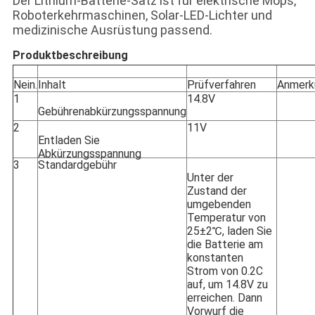
Der Lithium-Batterie-Satz ist für elektrische Mops,
Roboterkehrmaschinen, Solar-LED-Lichter und
medizinische Ausrüstung passend.
Produktbeschreibung
Nein.
Inhalt
Prüfverfahren
Anmerk
1
14.8V
Gebührenabkürzungsspannung
2
11V
Entladen Sie
Abkürzungsspannung
3
Standardgebühr
Unter der
Zustand der
umgebenden
Temperatur von
25±2℃, laden Sie
die Batterie am
konstanten
Strom von 0.2C
auf, um 14.8V zu
erreichen. Dann
Vorwurf die