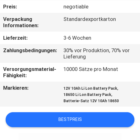
Preis:
negotiable
TRETEN
Verpackung
Standardexportkarton
SIE
Informationen:
MIT
Lieferzeit:
3-6 Wochen
UNS
Zahlungsbedingungen:
30% vor Produktion, 70% vor
IN
Lieferung
VERBINDUNG
Versorgungsmaterial-
10000 Sätze pro Monat
Fähigkeit:
FORDERN
Markieren:
,
12V 10Ah Li Lon Battery Pack
,
18650 Li Lon Battery Pack
SIE
Batterie-Satz 12V 10Ah 18650
EIN
ZITAT
BESTPREIS
SITEMAP