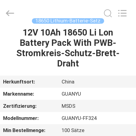
new
energy
technology
co.,
ltd.
18650 Lithium-Batterie-Satz
All
Rights
Reserved.
12V 10Ah 18650 Li Lon
HAUS
Developed
by
Battery Pack With PWB-
ECER
PRODUKTE
Stromkreis-Schutz-Brett-
Draht
ÜBER
UNS
Herkunftsort:
China
Markenname:
GUANYU
FABRIK-
Zertifizierung:
MSDS
AUSFLUG
Modellnummer:
GUANYU-FF324
QUALITÄTSKONTROLLE
Min Bestellmenge:
100 Sätze