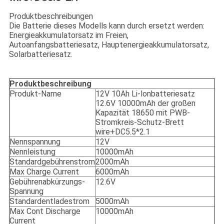
Produktbeschreibungen
Die Batterie dieses Modells kann durch ersetzt werden:
Energieakkumulatorsatz im Freien,
Autoanfangsbatteriesatz, Hauptenergieakkumulatorsatz,
Solarbatteriesatz.
Produktbeschreibung
Produkt-Name
12V 10Ah Li-lonbatteriesatz
12.6V 10000mAh der großen
Kapazität 18650 mit PWB-
Stromkreis-Schutz-Brett
wire+DC5.5*2.1
Nennspannung
12V
Nennleistung
10000mAh
Standardgebührenstrom
2000mAh
Max Charge Current
6000mAh
Gebührenabkürzungs-
12.6V
Spannung
Standardentladestrom
5000mAh
Max Cont Discharge
10000mAh
Current