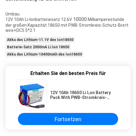
Umbau:
10000
12V 10Ah Li-lonbatteriesatz 12.6V
Milliamperestunde
der großen Kapazität 18650
mit PWB-Stromkreis-Schutz-Brett
wire+DC5.5*2.1
Akku des Lithium-11.1V des Ion18650
Batterie-Satz 2000mA Li Ion 18650
Akku des Lithium-10400mAh des Ion18650
Erhalten Sie den besten Preis für
12V 10Ah 18650 Li Lon Battery
Pack With PWB-Stromkreis-
Schutz-Brett-Draht
Fortsetzen