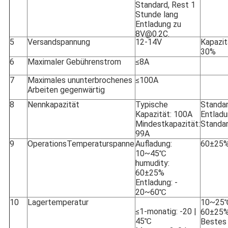
Standard, Rest 1
Stunde lang
Entladung zu
8V@0.2C.
5
Versandspannung
12-14V
Kapazit
30%
6
Maximaler Gebührenstrom
≤8A
7
Maximales ununterbrochenes
≤100A
Arbeiten gegenwärtig
8
Nennkapazität
Typische
Standa
Kapazität: 100
A
Entladu
Mindestkapazität:
Standa
99
A
9
OperationsTemperaturspanne
Aufladung:
60±25%
10~45℃
humudity:
60±25%
Entladung: -
20~60℃
10
Lagertemperatur
10~25
≤1-monatig: -20 |
60±25%
45℃
Bestes