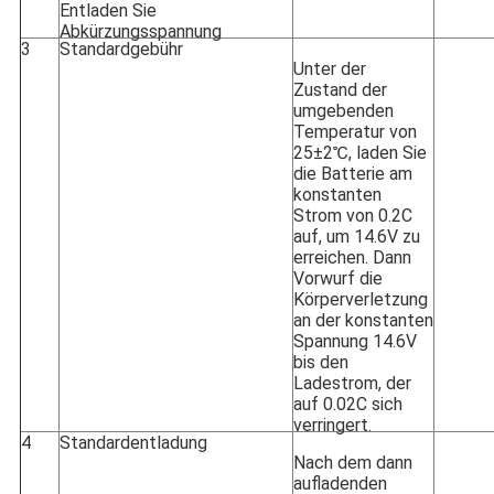
Entladen Sie
Abkürzungsspannung
3
Standardgebühr
Unter der
Zustand der
umgebenden
Temperatur von
25±2℃, laden Sie
die Batterie am
konstanten
Strom von 0.2C
auf, um 14.6V zu
erreichen. Dann
Vorwurf die
Körperverletzung
an der konstanten
Spannung 14.6V
bis den
Ladestrom, der
auf 0.02C sich
verringert.
4
Standardentladung
Nach dem dann
aufladenden