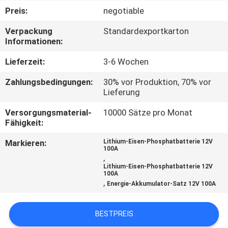
Preis:
negotiable
TRETEN
Verpackung
Standardexportkarton
SIE
Informationen:
MIT
Lieferzeit:
3-6 Wochen
UNS
Zahlungsbedingungen:
30% vor Produktion, 70% vor
IN
Lieferung
VERBINDUNG
Versorgungsmaterial-
10000 Sätze pro Monat
Fähigkeit:
FORDERN
Markieren:
Lithium-Eisen-Phosphatbatterie 12V
100A
SIE
,
Lithium-Eisen-Phosphatbatterie 12V
EIN
100A
,
Energie-Akkumulator-Satz 12V 100A
ZITAT
BESTPREIS
SITEMAP