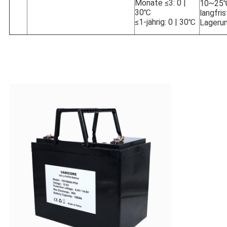
Monate ≤3: 0 |
10~25℃
30℃
langfris
≤1-jährig: 0 | 30℃
Lageru