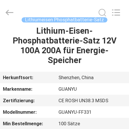
new
energy
technology
co.,
ltd.
Lithiumeisen Phosphatbatterie-Satz
All
Rights
Reserved.
Lithium-Eisen-
HAUS
Developed
by
Phosphatbatterie-Satz 12V
ECER
PRODUKTE
100A 200A für Energie-
Speicher
ÜBER
UNS
Herkunftsort:
Shenzhen, China
Markenname:
GUANYU
FABRIK-
Zertifizierung:
CE ROSH UN38.3 MSDS
AUSFLUG
Modellnummer:
GUANYU-FF331
QUALITÄTSKONTROLLE
Min Bestellmenge:
100 Sätze