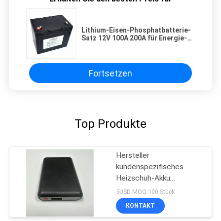
Lithium-Eisen-Phosphatbatterie-
Satz 12V 100A 200A für Energie-
Speicher
Fortsetzen
Top Produkte
Hersteller
kundenspezifisches
Heizschuh-Akku
5V2A5000Ma Batterie
5USD MOQ:100 Stück
KONTAKT