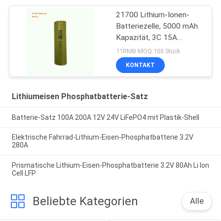
21700 Lithium-Ionen-
Batteriezelle, 5000 mAh
Kapazität, 3C 15A
Entladungsrate.
11RMB MOQ:100 Stück
KONTAKT
Lithiumeisen Phosphatbatterie-Satz
Batterie-Satz 100A 200A 12V 24V LiFePO4 mit Plastik-Shell
Elektrische Fahrrad-Lithium-Eisen-Phosphatbatterie 3.2V
280A
Prismatische Lithium-Eisen-Phosphatbatterie 3.2V 80Ah Li Ion
Cell LFP
Beliebte Kategorien
Alle