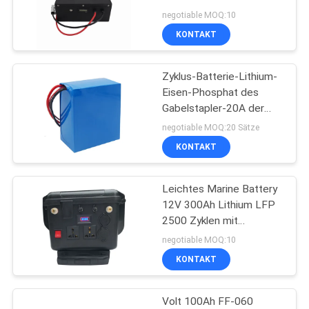
fährt rad
negotiable MOQ:10
KONTAKT
PRIVACY
14
POLICY
e-
Zyklus-Batterie-Lithium-
Eisen-Phosphat des
Fahrradbatteriesatz
Gabelstapler-20A der
Batterie-24V 200Ah
negotiable MOQ:20 Sätze
tiefes
KONTAKT
Leichtes Marine Battery
4
12V 300Ah Lithium LFP
Golfmobil-Lithium-
2500 Zyklen mit
Wechselstrom-Ausgang
negotiable MOQ:10
Ionen-Batterie
KONTAKT
Volt 100Ah FF-060