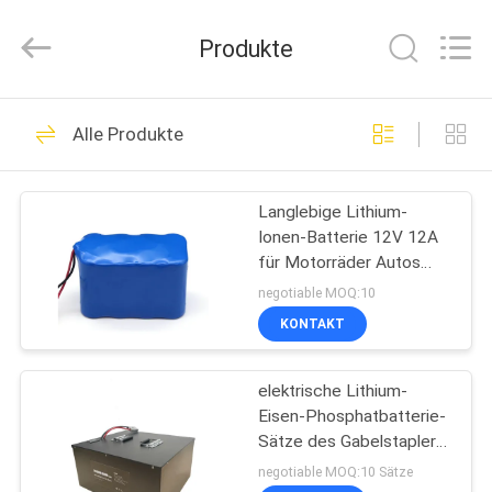
new
energy
technology
Produkte
co.,
ltd.
All
Rights
Reserved.
HAUS
31
Developed
Alle Produkte
by
ECER
Lithiumeisen
PRODUKTE
Phosphatbatterie-
Langlebige Lithium-
Ionen-Batterie 12V 12A
Satz
ÜBER
für Motorräder Autos
UNS
Busse und Lastwagen
negotiable MOQ:10
KONTAKT
9
FABRIK-
Lithium-Eisen
elektrische Lithium-
AUSFLUG
Eisen-Phosphatbatterie-
phosphatieren Rv-
Sätze des Gabelstapler-
QUALITÄTSKONTROLLE
6.7KWh der Batterie-24V
negotiable MOQ:10 Sätze
Batterie