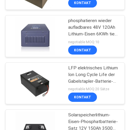
280Ah LiFePO4
KONTAKT
TRETEN
phosphatieren wieder
SIE
18
aufladbares 48V 120Ah
MIT
Lithium-Eisen 6KWh tiefe
Li-Ionpolymer-
UNS
Zyklus-Batterie
negotiable MOQ:10
Batterie
IN
KONTAKT
VERBINDUNG
LFP elektrisches Lithium
Ion Long Cycle Life der
FORDERN
Gabelstapler-Batterie-
28
24V 225Ah 5.6KWh
SIE
negotiable MOQ:20 Sätze
18650 Lithium-
KONTAKT
EIN
ZITAT
Batterie-Satz
Solarspeicherlithium-
Eisen-Phosphatbatterie-
SITEMAP
Satz 12V 150Ah 3500