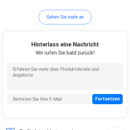
4
Sehen Sie mehr an
Marine Lithium Ion
Battery
Hinterlass eine Nachricht
Wir rufen Sie bald zurück!
2
Elektrowerkzeug-
Batterie-Satz