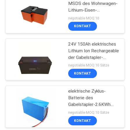
MSDS des Wohnwagen-
Lithium-Eisen-
2
Phosphatbatterie-Satz-
negotiable MOQ:10
48
Tragbares
KONTAKT
kampierendes
24V 150Ah elektrisches
Kraftwerk
Lithium Ion Rechargeable
der Gabelstapler-
Batterie-3.6KWh
negotiable MOQ:10 Sätze
KONTAKT
6
elektrische
elektrische Zyklus-
Batterie des
Gabelstaplerbatterie
Gabelstapler-2.6KWh
tiefe der Batterie-24V
negotiable MOQ:10 Sätze
100Ah
KONTAKT