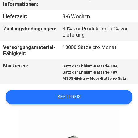
Informationen:
TRETEN
Lieferzeit:
3-6 Wochen
SIE
Zahlungsbedingungen:
30% vor Produktion, 70% vor
MIT
Lieferung
UNS
Versorgungsmaterial-
10000 Sätze pro Monat
Fähigkeit:
IN
VERBINDUNG
Markieren:
,
Satz der Lithium-Batterie-40A
,
Satz der Lithium-Batterie-48V
MSDS-Elektro-Mobil-Batterie-Satz
FORDERN
SIE
BESTPREIS
EIN
ZITAT
SITEMAP