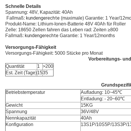
Schnelle Details
Spannung: 48V, Kapazität: 40Ah
kundengerechte
Fallmaß:
(maximale) Garantie: 1 Year/12m
Produkt-Name: Lithium-Ionen-Batterie 48V 40Ah für Roller
Zelle: 18650 Zellen fahren das Leben rad: Zeiten ≥800
kundengerechte
Fallmaß:
Garantie: 1 Year/12months
Versorgungs-Fähigkeit
Versorgungs-Fähigkeit: 5000 Stücke pro Monat
Vorbereitungs- und
Quantität
1
>200
Est. Zeit (Tage)
15
35
Grundspezifi
Betriebstemperatur
Aufladung: 10~45℃
Entladung: - 20~60℃
Gewicht
15KG
Spannung
36V/48V
Nennkapazität
40Ah
Konfiguration
13S1P/10S5P/13S3P/1