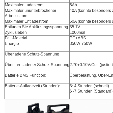
Maximaler Ladestrom
5Ah
Maximaler ununterbrochener
40A (könnte besonders a
Arbeitsstrom
Maximaler Entladestrom
50A (könnte besonders a
Entladen Sie Abkürzungsspannung
35.1V
Zyklusleben
1000mal
Fall-Material
PC+ABS
Energie
350W-750W
Überladene Schutz-Spannung
Über - entladener Schutz-Spannung
2.70±0.10V/Cell (justier
Batterie BMS Function:
Überbelastung, Über-En
Batterie-Aufladezeit (Stunden):
3~4 Stunden (schnell)
6~7 Stunden (Standard)