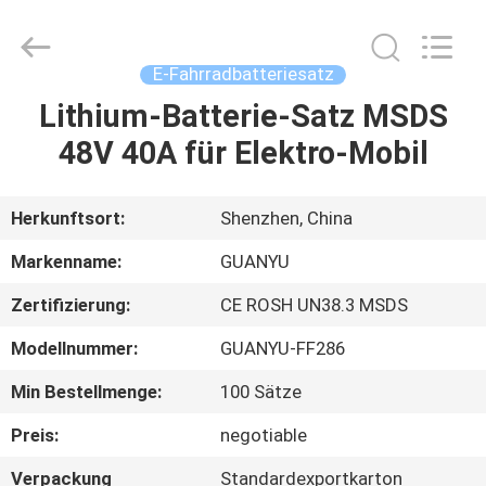
new
energy
technology
co.,
ltd.
E-Fahrradbatteriesatz
All
Rights
Lithium-Batterie-Satz MSDS
HAUS
Reserved.
Developed
by
48V 40A für Elektro-Mobil
ECER
PRODUKTE
Herkunftsort:
Shenzhen, China
ÜBER
Markenname:
GUANYU
UNS
Zertifizierung:
CE ROSH UN38.3 MSDS
Modellnummer:
GUANYU-FF286
FABRIK-
AUSFLUG
Min Bestellmenge:
100 Sätze
Preis:
negotiable
QUALITÄTSKONTROLLE
Verpackung
Standardexportkarton